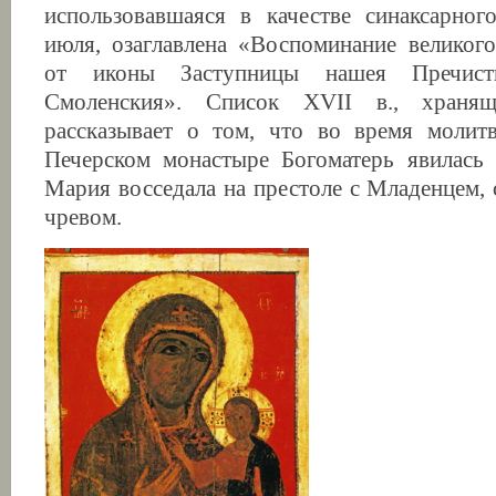
использовавшаяся в качестве синаксарног
июля, озаглавлена «Воспоминание великог
от иконы Заступницы нашея Пречист
Смоленския». Список XVII в., храня
рассказывает о том, что во время молит
Печерском монастыре Богоматерь явилась
Мария восседала на престоле с Младенцем,
чревом.