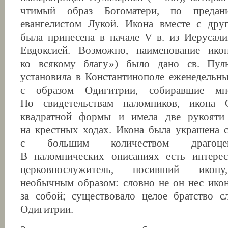
чтимый образ Богоматери, по предан
евангелистом Лукой. Икона вместе с дру
была принесена в начале V в. из Иерусал
Евдоксией. Возможно, наименование ико
ко всякому благу») было дано св. Пуль
установила в Константинополе еженедельн
с образом Одигитрии, собиравшие мн
По свидетельствам паломников, икона 
квадратной формы и имела две рукояти
на крестных ходах. Икона была украшена 
с большим количеством драгоце
В паломнических описаниях есть интерес
церковнослужитель, носивший икону,
необычным образом: словно не он нес икону
за собой; существовало целое братство с
Одигитрии.