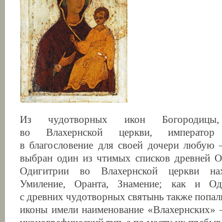
Из чудотворных икон Богородицы,
во Влахернской церкви, императо
в благословение для своей дочери любую 
выбран один из чтимых списков древней О
Одигитрии во Влахернской церкви на
Умиление, Оранта, Знамение; как и Од
с древних чудотворных святынь также попали
иконы имели наименование «Влахернских» 