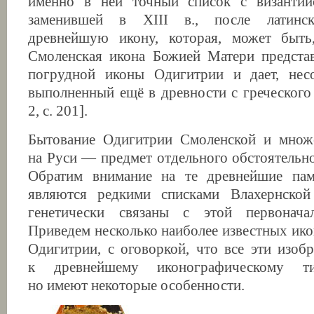
именно в ней точный список с византий
заменившей в ХIII в., после латинско
древнейшую икону, которая, может быть,
Смоленская икона Божией Матери представ
погрудной иконы Одигитрии и дает, несо
выполненный ещё в древности с греческого 
2, с. 201].
Бытование Одигитрии Смоленской и множе
на Руси — предмет отдельного обстоятельно
Обратим внимание на те древнейшие пам
являются редкими списками Влахернско
генетически связаны с этой первонача
Приведем несколько наиболее известных ик
Одигитрии, с оговоркой, что все эти изоб
к древнейшему иконографическому ти
но имеют некоторые особенности.