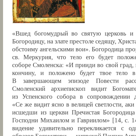
«Вшед богомудрый во святую церковь и
Богородицу, на злате престоле седящу, Христ
обстоиму ангельскими вои». Богородица про
св. Меркурия, что тело его будет полож
соборе Смоленска: «И прииди во свой град,
кончину, и положено будет твое тело 
В завершающем эпизоде Повести расск
Смоленский архиепископ видит Богомат
из Успенского собора в сопровождении д
«Се же видит ясно в велицей светлости, аки
исшедши из церкви Пречистая Богородица 
Господни Михаилом и Гавриилом» [14, с. 14
видение удивительно перекликается с о