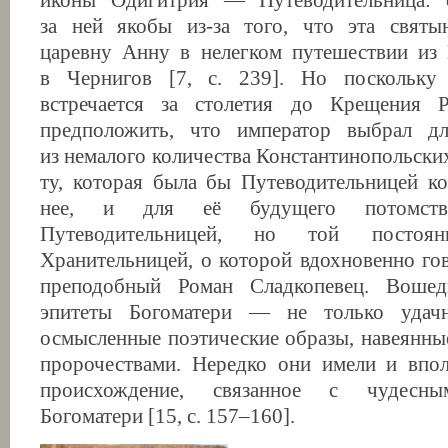
иконы Одигитрия — Путеводительница: 
за ней якобы из-за того, что эта святы
царевну Анну в нелегком путешествии из 
в Чернигов [7, с. 239]. Но поскольку
встречается за столетия до Крещения Р
предположить, что император выбрал д
из немалого количества Константинопольски
ту, которая была бы Путеводительницей к
нее, и для её будущего потомств
Путеводительницей, но той посто
Хранительницей, о которой вдохновенно го
преподобный Роман Сладкопевец. Воше
эпитеты Богоматери — не только удачн
осмысленные поэтические образы, навеянны
пророчествами. Нередко они имели и впол
происхождение, связанное с чудесны
Богоматери [15, с. 157–160].