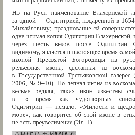
иконографический тип, а по месту их пребыв
Но на Руси наименование Влахернской л
за одной — Одигитрией, подаренной в 1654
Михайловичу; празднование ей совершаетс
одна чтимая копия Одигитрии Влахернской, 
через шесть веков после Одигитрии С
видимому, является в настоящее время самой 
иконой Пресвятой Богородицы на русс
рельефная икона, сделанная из воскома
в Государственной Третьяковской галерее
2006, № 9–10). Но лепная икона из воском
весьма редкая, таких икон известны сч
в то время как чудотворных списко
Одигитрии — немало. «Милости и щедро
море», как говорится об этой иконе в стих
не есть преувеличение (Ил. 1).