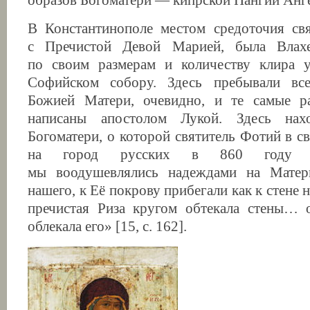
образов Богоматери — кипрской Пангии Анг
В Константинополе местом средоточия свя
с Пречистой Девой Марией, была Влахе
по своим размерам и количеству клира 
Софийском собору. Здесь пребывали вс
Божией Матери, очевидно, и те самые р
написаны апостолом Лукой. Здесь нах
Богоматери, о которой святитель Фотий в с
на город русских в 860 году п
мы воодушевлялись надеждами на Матер
нашего, к Её покрову прибегали как к стене 
пречистая Риза кругом обтекала стены… о
облекала его» [15, с. 162].