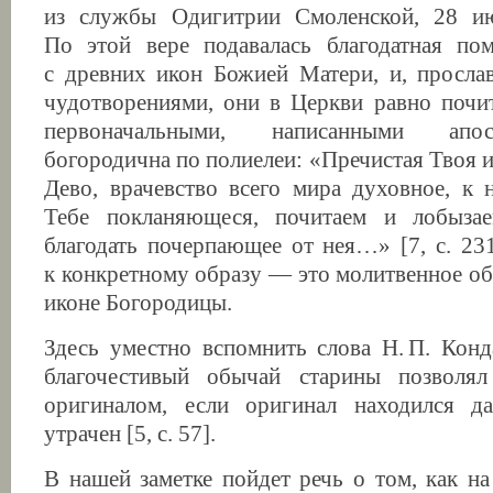
из службы Одигитрии Смоленской, 28 июл
По этой вере подавалась благодатная по
с древних икон Божией Матери, и, просла
чудотворениями, они в Церкви равно почи
первоначальными, написанными апо
богородична по полиелеи: «Пречистая Твоя 
Дево, врачевство всего мира духовное, к 
Тебе покланяющеся, почитаем и лобыза
благодать почерпающее от нея…» [7, с. 231
к конкретному образу — это молитвенное о
иконе Богородицы.
Здесь уместно вспомнить слова Н. П. Конд
благочестивый обычай старины позволял
оригиналом, если оригинал находился д
утрачен [5, с. 57].
В нашей заметке пойдет речь о том, как на