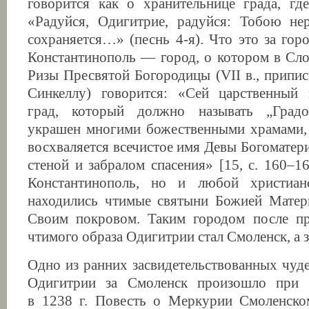
говорится как о хранительнице града, гд
«Радуйся, Одигитрие, радуйся: Тобою н
сохраняется…» (песнь 4-я). Что это за гор
Константинополь — город, о котором в Сл
Ризы Пресвятой Богородицы (VII в., припи
Синкеллу) говорится: «Сей царственный
град, который должно называть „Градо
украшен многими божественными храмами, 
восхваляется всечистое имя Девы Богоматери
стеной и забралом спасения» [15, с. 160–1
Константинополь, но и любой христиан
находились чтимые святыни Божией Матер
Своим покровом. Таким городом после пр
чтимого образа Одигитрии стал Смоленск, а 
Одно из ранних засвидетельствованных чуде
Одигитрии за Смоленск произошло при 
в 1238 г. Повесть о Меркурии Смоленском