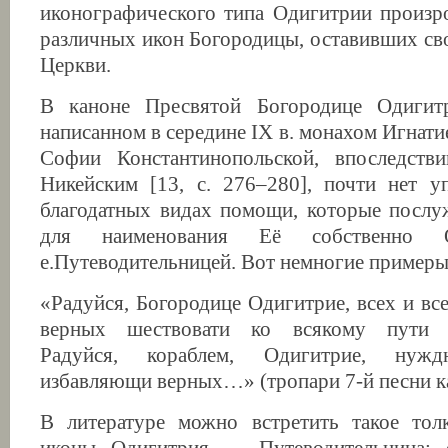
иконографического типа Одигитрии произр
различных икон Богородицы, оставивших сво
Церкви.
В каноне Пресвятой Богородице Одигит
написанном в середине IX в. монахом Игнат
Софии Константинопольской, впоследств
Никейским [13, с. 276–280], почти нет у
благодатных видах помощи, которые послу
для наименования Её собственно О
е.Путеводительницей. Вот немногие примеры
«Радуйся, Богородице Одигитрие, всех и вс
верных шествовати ко всякому пути 
Радуйся, кораблем, Одигитрие, нужд
избавляющи верных…» (тропари 7-й песни кан
В литературе можно встретить такое толк