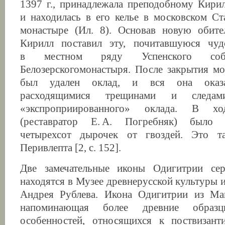
1397 г., принадлежала преподобному Кири
и находилась в его келье в московском С
монастыре (Ил. 8). Основав новую обите
Кирилл поставил эту, почитавшуюся чуд
в местном ряду Успенского соб
Белозерскогомонастыря. После закрытия м
был удален оклад, и вся она оказа
расходящимися трещинами и следа
«экспроприированного» оклада. В хо
(реставратор Е. А. Погребняк) было 
четырехсот дырочек от гвоздей. Это т
Перивлепта [2, с. 152].
Две замечательные иконы Одигитрии се
находятся в Музее древнерусской культуры 
Андрея Рублева. Икона Одигитрии из Мак
напоминающая более древние образ
особенностей, относящихся к поствизант