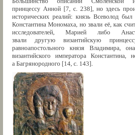
Большинство описаний Смоленской и
принцессу Анной [7, с. 238], но здесь пр
исторических реалий: князь Всеволод был
Константина Мономаха, но звали её, как сч
исследователей, Марией либо Анас
звали другую византийскую принце
равноапостольного князя Владимира, о
византийского императора Константина, 
а Багрянородного [14, с. 143].