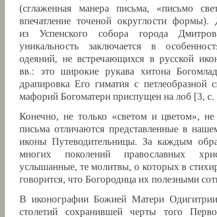
(сглаженная манера письма, «письмо све
впечатление точеной округлости формы).
из Успенского собора города Дмитро
уникальность заключается в особеннос
одеяний, не встречающихся в русской и
вв.: это широкие рукава хитона Богомлад
драпировка Его гиматия с петлеобразной с
мафорий Богоматери приспущен на лоб [3, с. 
Конечно, не только «светом и цветом», не
письма отличаются представленные в наше
иконы Путеводительницы. За каждым об
многих поколений православных хрис
услышанные, те молитвы, о которых в стихи
говорится, что Богородица их полезными сот
В иконографии Божией Матери Одигитрии
столетий сохранившей черты того Перво