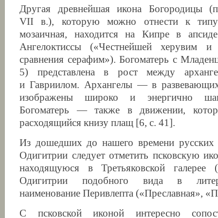
Другая древнейшая икона Богородицы (
VII в.), которую можно отнести к тип
мозаичная, находится на Кипре в апсид
Ангелоктиссы («Честнейшей херувим и 
сравнения серафим»). Богоматерь с Младен
5) представлена в рост между арханг
и Гавриилом. Архангелы — в развевающих
изображены широко и энергично ша
Богоматерь — также в движении, котор
расходящийся книзу плащ [6, с. 41].
Из дошедших до нашего времени русских 
Одигитрии следует отметить псковскую икон
находящуюся в Третьяковской галерее 
Одигитрии подобного вида в литер
наименование Перивлепта («Преславная», «П
С псковской иконой интересно сопос