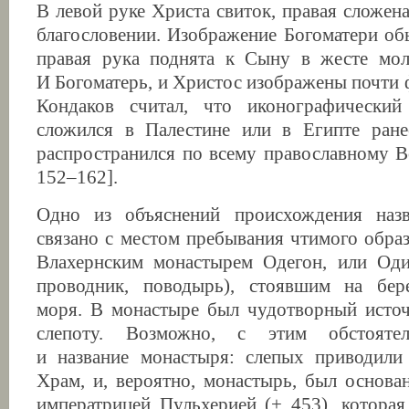
В левой руке Христа свиток, правая сложен
благословении. Изображение Богоматери об
правая рука поднята к Сыну в жесте моле
И Богоматерь, и Христос изображены почти 
Кондаков считал, что иконографически
сложился в Палестине или в Египте ранее
распространился по всему православному Вос
152–162].
Одно из объяснений происхождения наз
связано с местом пребывания чтимого обр
Влахернским монастырем Одегон, или Оди
проводник, поводырь), стоявшим на бе
моря. В монастыре был чудотворный источ
слепоту. Возможно, с этим обстоятел
и название монастыря: слепых приводили
Храм, и, вероятно, монастырь, был основан
императрицей Пульхерией (+ 453), которая