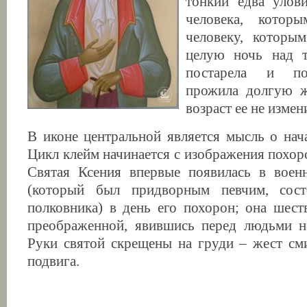
тонкий едва улов
человека, кото
человеку, которым
целую ночь над 
постарела и по
прожила долгую ж
возраст ее не измен
В иконе центральной является мысль о нач
Цикл клейм начинается с изображения похор
Святая Ксения впервые появилась в вое
(который был придворным певчим, сос
полковника) в день его похорон; она шест
преображенной, явившись перед людьми н
Руки святой скрещены на груди – жест см
подвига.