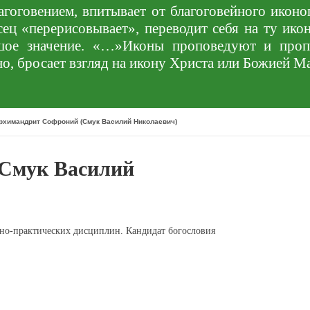
агоговением, впитывает от благоговейного икон
ец «перерисовывает», переводит себя на ту икон
шое значение. «…»Иконы проповедуют и пропо
о, бросает взгляд на икону Христа или Божией М
рхимандрит Софроний (Смук Василий Николаевич)
(Смук Василий
но-практических дисциплин. Кандидат богословия