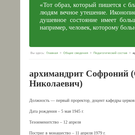
«Тот образ, который пишется с бл
людям вечное утешение. Иконопис
душевное состояние имеет боль
например, человек, которому больн
Вы здесь:
Главная
>
Общие сведения
>
Педагогический состав
>
а
архимандрит Софроний 
Николаевич)
Должность — первый проректор, доцент кафедры церков
Дата рождения – 5 мая 1945 г.
Тезоименитство – 12 апреля
Постриг в монашество – 11 апреля 1979 г.