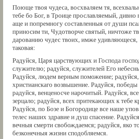
Поюще твоя чудеса, восхваляем тя, всехваль
тебе бо Бог, в Троице прославляемый, дивно
аще и попремногу составленныя от души пса
приносим ти, Чудотворче святый, ничтоже т
дарованию чудес твоих, имже удивляющеся, 
таковая:
Радуйся, Царя царствующих и Господа госп
служителю; радуйся, служителей Его небесн
Радуйся, людем верным поможение; радуйся,
христианскаго возвышение. Радуйся, победы
радуйся, венценосче нарочитый. Радуйся, вс
зерцало; радуйся, всех притекающих к тебе к
Радуйся, по Бозе и Богородице все наше упов
телес наших здравие и душ спасение. Радуйся
вечныя смерти свобождаемся; радуйся, яко 
безконечныя жизни сподобляемся.