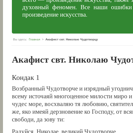
духовный феномен. Все наши ошибки 
произведение искусства.
Вы здесь:
Главная
>
Акафист свт. Николаю Чудотворцу
Акафист свт. Николаю Чудо
Кондак 1
Возбранный Чудотворче и изрядный угоднич
всему источаяй многоценное милости миро и
чудес море, восхваляю тя любовию, святите
же, яко имеяй дерзновение ко Господу, от вс
свободи, да зову ти:
Радуйся, Николае, великий Чудотворче.