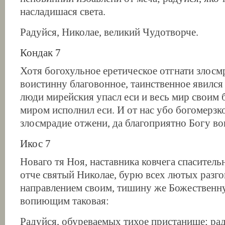
насладишася света.
Радуйся, Николае, великий Чудотворче.
Кондак 7
Хотя богохульное еретическое отгнати злосм
воистинну благовонное, таинственное явился 
люди мирейския упасл еси и весь мир своим 
миром исполнил еси. И от нас убо богомерзк
злосмрадие отжени, да благоприятно Богу во
Икос 7
Новаго тя Ноя, наставника ковчега спаситель
отче святый Николае, бурю всех лютых разг
направлением своим, тишину же Божествен
вопиющим таковая:
Радуйся, обуреваемых тихое пристанище; рад