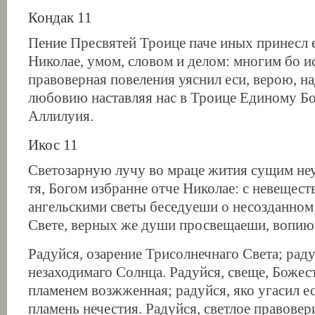
Кондак 11
Пение Пресвятей Троице паче иных принесл 
Николае, умом, словом и делом: многим бо 
правоверная повеления уяснил еси, верою, 
любовию наставляя нас в Троице Единому Бо
Аллилуия.
Икос 11
Светозарную лучу во мраце жития сущим н
тя, Богом избранне отче Николае: с невещес
ангельскими светы беседуеши о несозданно
Свете, верных же души просвещаеши, вопию
Радуйся, озарение Трисолнечнаго Света; рад
незаходимаго Солнца. Радуйся, свеще, Боже
пламенем возжженная; радуйся, яко угасил е
пламень нечестия. Радуйся, светлое правове