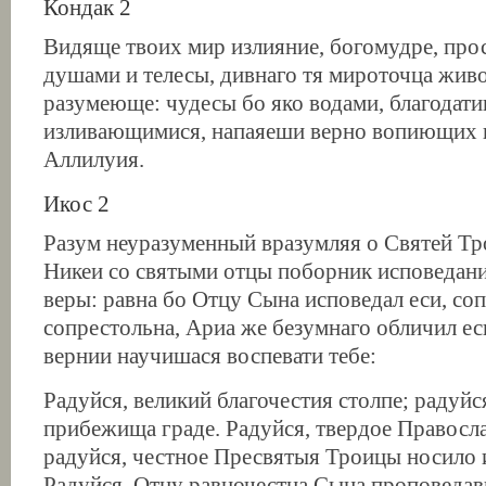
Кондак 2
Видяще твоих мир излияние, богомудре, про
душами и телесы, дивнаго тя мироточца живо
разумеюще: чудесы бо яко водами, благода
изливающимися, напаяеши верно вопиющих к
Аллилуия.
Икос 2
Разум неуразуменный вразумляя о Святей Тро
Никеи со святыми отцы поборник исповедан
веры: равна бо Отцу Сына исповедал еси, со
сопрестольна, Ариа же безумнаго обличил ес
вернии научишася воспевати тебе:
Радуйся, великий благочестия столпе; радуйс
прибежища граде. Радуйся, твердое Правосл
радуйся, честное Пресвятыя Троицы носило 
Радуйся, Отцу равночестна Сына проповедав