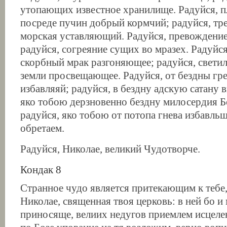
утопающих известное хранилище. Радуйся, 
посреде пучин добрый кормчий; радуйся, тр
морская уставляющий. Радуйся, превождение
радуйся, согреяние сущих во мразех. Радуйся
скорбный мрак разгоняющее; радуйся, светил
земли просвещающее. Радуйся, от бездны гр
избавляяй; радуйся, в бездну адскую сатану в
яко тобою дерзновенно бездну милосердия 
радуйся, яко тобою от потопа гнева избавльш
обретаем.
Радуйся, Николае, великий Чудотворче.
Кондак 8
Странное чудо является притекающим к тебе
Николае, священная твоя церковь: в ней бо и
приносяще, велиих недугов приемлем исцеле