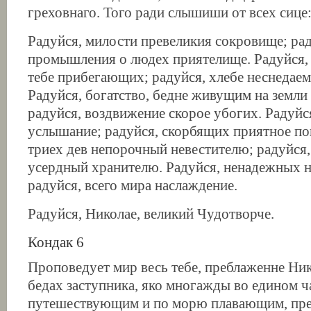
греховнаго. Того ради слышиши от всех сице
Радуйся, милости превеликия сокровище; рад
промышления о людех приятелище. Радуйся, 
тебе прибегающих; радуйся, хлебе неснедае
Радуйся, богатство, бедне живущим на земли
радуйся, воздвижение скорое убогих. Радуй
услышание; радуйся, скорбящих приятное по
триех дев непорочный невестителю; радуйся
усердный хранителю. Радуйся, ненадежных н
радуйся, всего мира наслаждение.
Радуйся, Николае, великий Чудотворче.
Кондак 6
Проповедует мир весь тебе, преблаженне Ник
бедах заступника, яко многажды во едином ч
путешествующим и по морю плавающим, пре