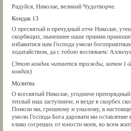
Радуйся, Николае, великий Чудотворче.
Кондак 13
О пресвятый и пречудный отче Николае, уте
скорбящих, нынешнее наше приими приношен
избавитися нам Господа умоли богоприятны
ходатайством, да с тобою воспеваем: Аллилу
(
Этот кондак читается трижды, затем 1-й 
кондак
)
Молитва
О всесвятый Николае, угодниче преизрядный
теплый наш заступниче, и везде в скорбех с
Помози ми, грешному и унылому, в настояще
умоли Господа Бога даровати ми оставление 
елико согреших от юности моея, во всем жит