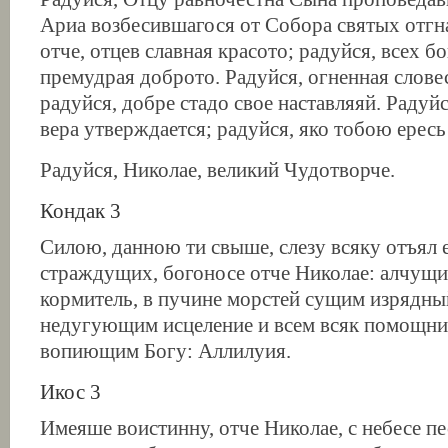
Ариа возбесившагося от Собора святых отгн
отче, отцев славная красото; радуйся, всех 
премудрая доброто. Радуйся, огненная слове
радуйся, добре стадо свое наставляяй. Радуй
вера утверждается; радуйся, яко тобою ересь
Радуйся, Николае, великий Чудотворче.
Кондак 3
Силою, данною ти свыше, слезу всяку отъял 
страждущих, богоносе отче Николае: алчущи
кормитель, в пучине морстей сущим изрядны
недугующим исцеление и всем всяк помощник
вопиющим Богу: Аллилуия.
Икос 3
Имеяше воистинну, отче Николае, с небесе пе