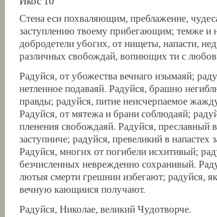
Икос 10
Стена еси похваляющим, преблаженне, чудеса
заступлению твоему прибегающим; темже и н
добродетели убогих, от нищеты, напасти, не
различных свобождай, вопиющих ти с любов
Радуйся, от убожества вечнаго изымаяй; раду
нетленное подаваяй. Радуйся, брашно неги
правды; радуйся, питие неисчерпаемое жаж
Радуйся, от мятежа и брани соблюдаяй; радуй
пленения свобождаяй. Радуйся, преславный в
заступниче; радуйся, превеликий в напастех 
Радуйся, многих от погибели исхитивый; рад
безчисленных неврежденно сохранивый. Раду
лютыя смерти грешнии избегают; радуйся, я
вечную кающиися получают.
Радуйся, Николае, великий Чудотворче.