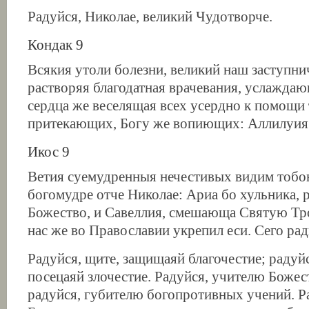
Радуйся, Николае, великий Чудотворче.
Кондак 9
Всякия утоли болезни, великий наш заступни
растворяя благодатная врачевания, услажда
сердца же веселящая всех усердно к помощи
притекающих, Богу же вопиющих: Аллилуия
Икос 9
Ветия суемудренныя нечестивых видим тобо
богомудре отче Николае: Ариа бо хульника,
Божество, и Савеллия, смешающа Святую Тро
нас же во Православии укрепил еси. Сего рад
Радуйся, щите, защищаяй благочестие; радуйс
посецаяй злочестие. Радуйся, учителю Божес
радуйся, губителю богопротивных учений. Ра