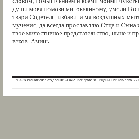
словом, помышлением и всеми моими чувствы
души моея помози ми, окаянному, умоли Госп
твари Содетеля, избавити мя воздушных мыта
мучения, да всегда прославляю Отца и Сына 
твое милостивное предстательство, ныне и пр
веков. Аминь.
© 2026 Иконописное отделение СПбДА. Все права защищены. При копировании 