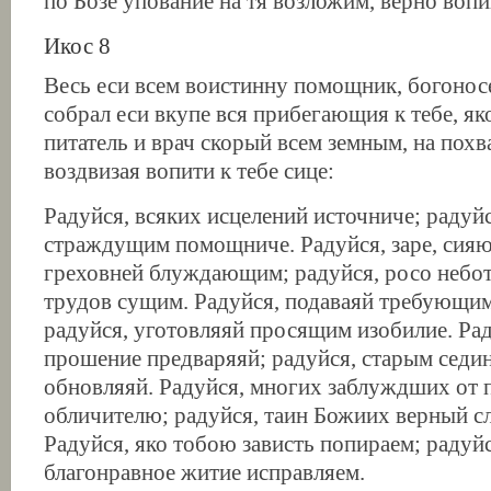
по Бозе упование на тя возложим, верно воп
Икос 8
Весь еси всем воистинну помощник, богоносе
собрал еси вкупе вся прибегающия к тебе, як
питатель и врач скорый всем земным, на похв
воздвизая вопити к тебе сице:
Радуйся, всяких исцелений источниче; радуй
страждущим помощниче. Радуйся, заре, сия
греховней блуждающим; радуйся, росо небот
трудов сущим. Радуйся, подаваяй требующим
радуйся, уготовляяй просящим изобилие. Ра
прошение предваряяй; радуйся, старым седи
обновляяй. Радуйся, многих заблуждших от 
обличителю; радуйся, таин Божиих верный с
Радуйся, яко тобою зависть попираем; радуй
благонравное житие исправляем.