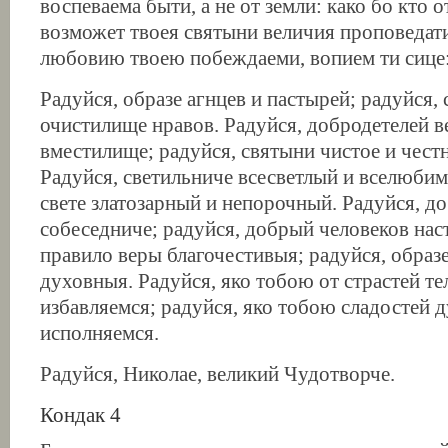
воспеваема быти, а не от земли: како бо кто о
возможет твоея святыни величия проповедат
любовию твоею побеждаеми, вопием ти сице
Радуйся, образе агнцев и пастырей; радуйся, 
очистилище нравов. Радуйся, добродетелей в
вместилище; радуйся, святыни чистое и чест
Радуйся, светильниче всесветлый и вселюбим
свете златозарный и непорочный. Радуйся, 
собеседниче; радуйся, добрый человеков нас
правило веры благочестивыя; радуйся, образ
духовныя. Радуйся, яко тобою от страстей т
избавляемся; радуйся, яко тобою сладостей 
исполняемся.
Радуйся, Николае, великий Чудотворче.
Кондак 4