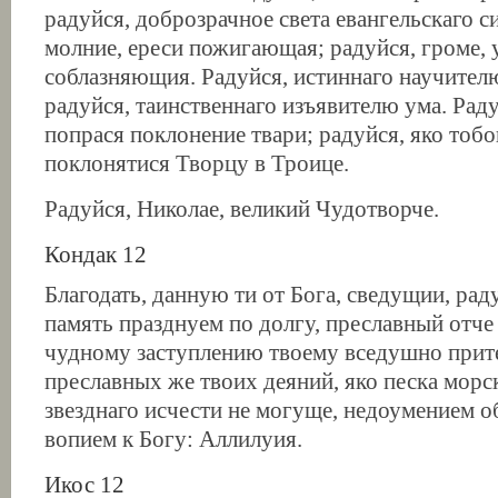
радуйся, доброзрачное света евангельскаго с
молние, ереси пожигающая; радуйся, громе
соблазняющия. Радуйся, истиннаго научител
радуйся, таинственнаго изъявителю ума. Рад
попрася поклонение твари; радуйся, яко тоб
поклонятися Творцу в Троице.
Радуйся, Николае, великий Чудотворче.
Кондак 12
Благодать, данную ти от Бога, сведущии, ра
память празднуем по долгу, преславный отче 
чудному заступлению твоему вседушно прит
преславных же твоих деяний, яко песка морс
звезднаго исчести не могуще, недоумением о
вопием к Богу: Аллилуия.
Икос 12