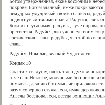
Богом утвержденная, еюже восходим к небеси
покрове, Богом зданный, имже покрываются 
немудрых умудривый твоими словесы; радуй
подвигнувый твоими нравы. Радуйся, светлос
Божиих неугасимая; радуйся, луче оправдан
пресветлая. Радуйся, яко учением твоим сок
еретическия главы; радуйся, яко тобою верн
славы.
Радуйся, Николае, великий Чудотворче.
Кондак 10
Спасти хотя душу, плоть твою духови покори
отче наш Николае, молчаньми бо прежде и б
помыслы, деянию богомыслие приложил еси,
разум совершен стяжал еси, имже дерзновенн
Ангелы беседовал еси, всегда вопиющи: Алл