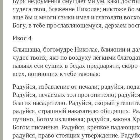
Буря недоумения смущает ми ум, како достой
чудеса твоя, блаженне Николае; никтоже бо м
аще бы и многи языки имел и глаголати восх
Богу, в тебе прославляющемуся, дерзаем вос
Икос 4
Слышаша, богомудре Николае, ближнии и да
чудес твоих, яко по воздуху легкими благод
навыкл еси сущих в бедах предваряти, скоро 
всех, вопиющих к тебе таковая:
Радуйся, избавление от печали; радуйся, пода
Радуйся, нечаемых зол прогонителю; радуйс
благих насадителю. Радуйся, скорый утешите
радуйся, страшный наказателю обидящих. Ра
пучино, Богом излиянная; радуйся, закона Х
Богом писанныя. Радуйся, крепкое падающих
радуйся, право стоящих утверждение. Радуйс