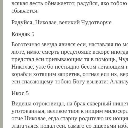
всякая лесть обнажается; радуйся, яко тобою
сбывается.
Радуйся, Николае, великий Чудотворче.
Кондак 5
Боготечная звезда явился еси, наставляя по
люте, имже смерть предстояше вскоре иногда
предстал еси призывающим тя в помощь, Чу
Николае; уже бо нестыдно бесом летающим 
корабли хотящим запретив, отгнал еси их, в
еси спасающему тобою Богу взывати: Аллилу
Икос 5
Видеша отроковицы, на брак скверный нище
уготованныя, великое твое к нищим милосер
отче Николае, егда старцу родителю их нощи
злата таяся подал еси, самаго со дщерьми изб