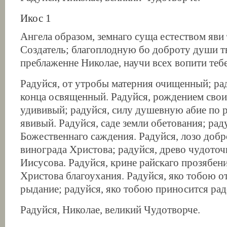
Икос 1
Ангела образом, земнаго суща естеством яви 
Создатель; благоплодную бо доброту души т
преблаженне Николае, научи всех вопити тебе
Радуйся, от утробы матерния очищенный; ра
конца освященный. Радуйся, рождением свои
удививый; радуйся, силу душевную абие по 
явивый. Радуйся, саде земли обетования; рад
Божественнаго саждения. Радуйся, лозо добр
винограда Христова; радуйся, древо чудоточ
Иисусова. Радуйся, крине райскаго прозябен
Христова благоухания. Радуйся, яко тобою о
рыдание; радуйся, яко тобою приносится рад
Радуйся, Николае, великий Чудотворче.