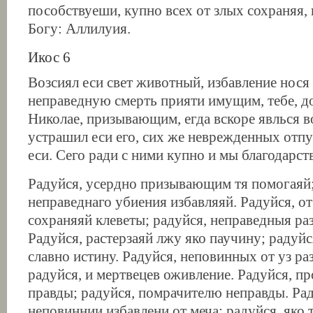
пособствуеши, купно всех от злых сохраняя
Богу: Аллилуия.
Икос 6
Возсиял еси свет животный, избавление нося
неправедную смерть прияти имущим, тебе, 
Николае, призывающим, егда вскоре явлься во
устрашил еси его, сих же неврежденных отпу
еси. Сего ради с ними купно и мы благодарст
Радуйся, усердно призывающим тя помогаяй;
неправеднаго убиения избавляяй. Радуйся, о
сохраняяй клеветы; радуйся, неправедныя ра
Радуйся, растерзаяй лжу яко паучину; радуй
славно истину. Радуйся, неповинных от уз ра
радуйся, и мертвецев оживление. Радуйся, п
правды; радуйся, помрачителю неправды. Ра
неповиннии избавлени от меча; радуйся, яко