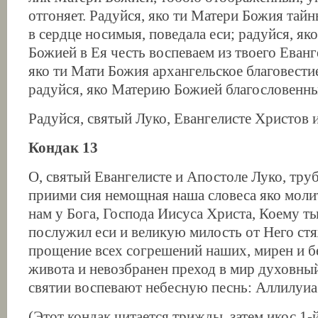
отгоняет. Радуйся, яко ти Матери Божия тай
в сердце носимыя, поведала еси; радуйся, як
Божией в Ея честь воспеваем из твоего Еванг
яко ти Мати Божия архангельское благовестие
радуйся, яко Материю Божией благословенн
Радуйся, святый Луко, Евангелисте Христов 
Кондак 13
О, святый Евангелисте и Апостоле Луко, труб
приими сия немощная наша словеса яко моли
нам у Бога, Господа Иисуса Христа, Коему т
послужил еси и великую милость от Него стя
прощение всех согрешений наших, мирен и б
живота и невозбранен преход в мир духовный
святии воспевают небесную песнь: Аллилуиа
(Этот кондак читается трижды, затем икос 1-й