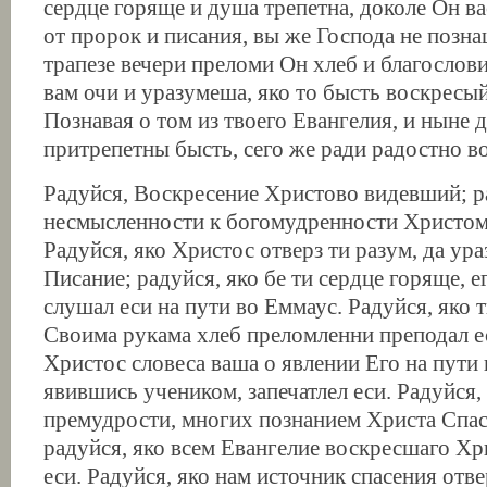
сердце горяще и душа трепетна, доколе Он ва
от пророк и писания, вы же Господа не позна
трапезе вечери преломи Он хлеб и благослови
вам очи и уразумеша, яко то бысть воскресы
Познавая о том из твоего Евангелия, и ныне
притрепетны бысть, сего же ради радостно в
Радуйся, Воскресение Христово видевший; р
несмысленности к богомудренности Христом
Радуйся, яко Христос отверз ти разум, да ур
Писание; радуйся, яко бе ти сердце горяще, е
слушал еси на пути во Еммаус. Радуйся, яко 
Своима рукама хлеб преломленни преподал ес
Христос словеса ваша о явлении Его на пути 
явившись учеником, запечатлел еси. Радуйся,
премудрости, многих познанием Христа Спас
радуйся, яко всем Евангелие воскресшаго Хр
еси. Радуйся, яко нам источник спасения отве