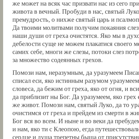
же может на всяк час призвати нас из сего п
живота в вечный. Пробуди в нас, святый Луко
премудрость, о нихже святый царь и псалмоп
Да твоими молитвами получим покаяния слез
наши души от греха очистятся. Яко мы в дух
дебелости суще не можем плакатися своего м
самих себе, многи же слезы, потоки слез пот
за множество содеянных грехов.
Помози нам, неразумным, да уразумеем Писан
списал еси, яко истинным разумом уразумеем
словеса, да бежим от греха, яко от огня, и в
да приблизит ны Бог. Да уразумеем, яко грех 
же живот. Помози нам, святый Луко, да то у
очистимся от греха и прейдем из смерти в жи
Бог вся во всем. И ныне и во веки да пребуде
и нам, яко ти с Клеопою, егда путешествовал
сердце и душа трепетны быша от присутстви