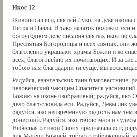
Икос 12
Живописал еси, святый Луко, на дске иконы 
Петра и Павла. И тако начаток положил еси и
богоугодном деле писания святых икон во сл
Пресвятыя Богородицы и всех святых, они же
благолепно украшают храмы Божии и ко спа
всех, благоговейно их почитающих. И за сие
тобою нам благодарни ти суще, мы восклица
Радуйся, евангельских таин благовестниче; р
человеческий чающим Спасителя уяснивший.
Божию на иконе изобразивый; радуйся, яко О
дело благословила еси. Радуйся, Девы лик ув
радуйся, яко неизреченную радость нам тем в
донесший. Радуйся, яко тобою многи чудесы
Небесная от икон Своих предначала еси; раду
лик Матери Божией, тобою отображенный, у