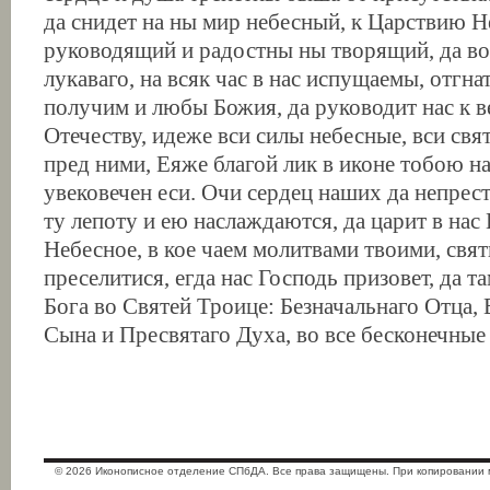
да снидет на ны мир небесный, к Царствию 
руководящий и радостны ны творящий, да в
лукаваго, на всяк час в нас испущаемы, отгна
получим и любы Божия, да руководит нас к 
Отечеству, идеже вси силы небесные, вси св
пред ними, Еяже благой лик в иконе тобою н
увековечен еси. Очи сердец наших да непрес
ту лепоту и ею наслаждаются, да царит в нас
Небесное, в кое чаем молитвами твоими, свя
преселитися, егда нас Господь призовет, да т
Бога во Святей Троице: Безначальнаго Отца,
Сына и Пресвятаго Духа, во все бесконечные
© 2026 Иконописное отделение СПбДА. Все права защищены. При копировании 