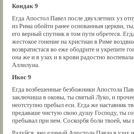
Кондак 9
Егда Апостол Павел после двухлетних уз отп
из Рима обойти ранее основанныя церкви, ты
его верный спутник в том пути обретеся. Ег
жестокое гонение на христиан в Риме воздви
возвратистася во еже ободрите и укрепите г
она же и в узах и в крови радостно воспевала
Аллилуиа.
Икос 9
Егда возбешенные безбожники Апостола Пав
заключиша в оковы, ты святый Луко, и прочее
неотступно пребыл еси. Егда же наставник т
предаваше чистую свою душу Господу, ты со
пребывал при нем. Соскорбя боли твоей, мы 
Радуйся, яко единый Апостола Павла в узах н