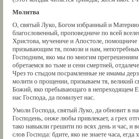
Молитва
О, святый Луко, Богом избранный и Матери
благословенный, проповедниче по всей вселе
Христова, мучениче и Апостоле, помощниче
призывающим тя, помози и нам, непотребны
Господним, яко мы по многим прегрешения
обретаемся во тьме и сени смертней, отдалече
Чрез то стыдом посрамленные не имамы дерз
молити о прощении, призываем тя, великий с
Божий, яко пребывающаго в непреходящем Ег
нас Господа, да помилует нас.
Умоли Господа, святый Луко, да обновит в на
Господень, онже любы привлекает, а грех отг
тако навыкли грешити по всях день и час, и в
слов Господа: бдите, яко не знаете часа, егда