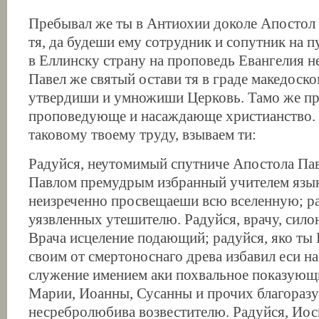
Пребывал же ты в Антиохии доколе Апостол 
тя, да будеши ему сотрудник и сопутник на 
в Еллинску страну на проповедь Евангелия н
Павел же святый остави тя в граде македоск
утвердиши и умножиши Церковь. Тамо же пр
проповедующе и насаждающе христианство.
таковому твоему труду, взываем ти:
Радуйся, неутомимый спутниче Апостола Павл
Павлом премудрым избранный учителем языко
неизреченно просвещаеши всю вселенную; ра
уязвленных утешителю. Радуйся, врачу, сил
Врача исцеление подающий; радуйся, яко ты
своим от смертоноснаго древа избавил еси на
служение имением аки похвальное показующи
Марии, Иоанны, Сусанны и прочих благораз
несребролюбива возвестителю. Радуйся, Ио