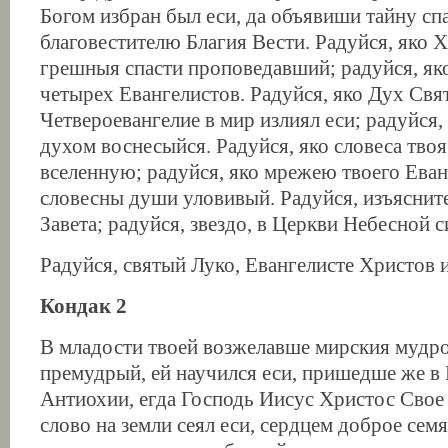
Богом избран был еси, да объявиши тайну спа
благовестителю Благия Вести. Радуйся, яко
грешныя спасти проповедавший; радуйся, яко
четырех Евангелистов. Радуйся, яко Дух Свят
Четвероевангелие в мир излиял еси; радуйся
духом воснесыйся. Радуйся, яко словеса тво
вселенную; радуйся, яко мрежею твоего Ева
словесны души уловивый. Радуйся, изъяснит
Завета; радуйся, звездо, в Церкви Небесной 
Радуйся, святый Луко, Евангелисте Христов 
Кондак 2
В младости твоей возжелавше мирския мудро
премудрый, ей научился еси, пришедше же в
Антиохии, егда Господь Иисус Христос Свое
слово на земли сеял еси, сердцем доброе семя