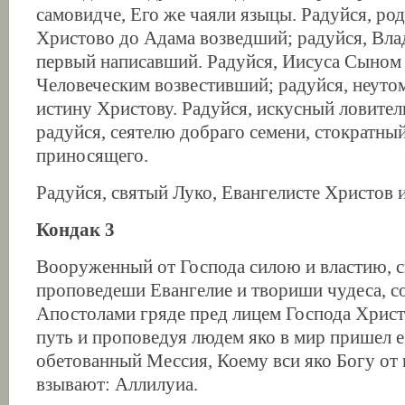
самовидче, Его же чаяли языцы. Радуйся, ро
Христово до Адама возведший; радуйся, Вл
первый написавший. Радуйся, Иисуса Сыном
Человеческим возвестивший; радуйся, неуто
истину Христову. Радуйся, искусный ловите
радуйся, сеятелю добраго семени, стократны
приносящего.
Радуйся, святый Луко, Евангелисте Христов 
Кондак 3
Вооруженный от Господа силою и властию, с
проповедеши Евангелие и твориши чудеса, с
Апостолами гряде пред лицем Господа Христ
путь и проповедуя людем яко в мир пришел е
обетованный Мессия, Коему вси яко Богу от 
взывают: Аллилуиа.