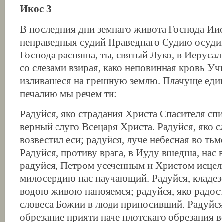
Икос 3
В последния дни земнаго живота Господа Иис
неправедныя судий Праведнаго Судию осуди
Господа распяша, ты, святый Луко, в Иерусал
со слезами взирая, како неповинная кровь Уч
изливашеся на грешную землю. Плачуще един
печалию мы речем ти:
Радуйся, яко страдания Христа Спасителя спи
верный слуго Всецаря Христа. Радуйся, яко 
возвестил еси; радуйся, луче небесная во тьм
Радуйся, противу врага, в Иуду вшедша, нас
радуйся, Петром усеченным и Христом исце
милосердию нас научающий. Радуйся, кладезе
водою живою напояемся; радуйся, яко радост
словеса Божии в люди приносивший. Радуйся
обрезание прияти паче плотскаго обрезания 