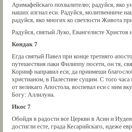
Аримафейскаго похвалителю; радуйся, яко у
наших изгнал еси. Радуйся, молитвенниче на
радуйся, яко многих ко светлости Живота при
Радуйся, святый Луко, Евангелисте Христов 
Кондак 7
Егда святый Павел при конце третияго апост
путешествия паки Филиппу посети, он тя, свя
Коринф направил еси, да приимеши благосл
христианом, в Палестине сущим. С того часа
от великаго Апостола, воспевал еси с ним в
Богу: Аллилуиа.
Икос 7
Обойдя в радости все Церкви в Асии и Иудеи
достигли есте, града Кесарийскаго, идеже евр