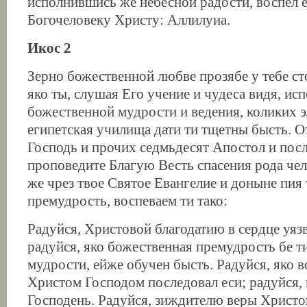
исполнившись же небесной радости, воспел е
Богочеловеку Христу: Аллилуиа.
Икос 2
Зерно божественной любве прозябе у тебе ст
яко ты, слушая Его учение и чудеса видя, ис
божественной мудрости и ведения, коликих э
египетская училища дати ти тщетны бысть. О
Господь и прочих седмьдесят Апостол и посл
проповедите Благую Весть спасения рода че
же чрез твое Святое Евангелие и доныне пия
премудрость, воспеваем ти тако:
Радуйся, Христовой благодатию в сердце уяз
радуйся, яко божественная премудрость бе т
мудрости, ейже обучен бысть. Радуйся, яко в
Христом Господом последовал еси; радуйся,
Господень. Радуйся, зиждителю веры Христо