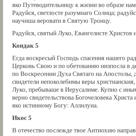
яко Путеводительницу к жизни во образе нам
Радуйся, светлосте разумнаго Солнца; радуйс
научиша веровати в Святую Троицу.
Радуйся, святый Луко, Евангелисте Христов 
Кондак 5
Егда воскресый Господь спасения нашего ра
Церковь Свою и по обетованию низпосла в д
по Воскресении Духа Святаго на Апостолы, д
свидетели непоколебимы веры христианския, 
Луко, пребываше в Иерусалиме. Купно с ин
верно свидетельствова Богочеловека Христа 
яко истинному Богу: Аллилуиа.
Икос 5
В отечество послежде твое Антиохию направи