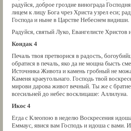
радуйся, доброе гроздие винограда Господня.
лицем к лицу Бога чрез Христа узрел еси; рад
Господа и ныне в Царстве Небеснем видиши.
Радуйся, святый Луко, Евангелисте Христов 
Кондак 4
Печаль твоя претворися в радость, богоубий
обратися в печаль, яко да не мощна бысть см
Источника Живота и камень гробный не мож
Каменя краеугольнаго. Господь твой воскрес
мирови дарова живот вечный. Ты же с брати
всесильней до небес восклицаше: Аллилуиа.
Икос 4
Егда с Клеопою в неделю Воскресения идош
Еммаус, явися вам Господь и идоша с вами. 