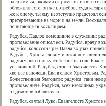
одержимыя, оковами от римския власти свята
обложили есте, он же потребова суда кесаря 
же к оному, ты ему неотступно предстоял ес
претерпевающе на мори и на земли. Восхваляя
почитающе тя восклицаем:
Радуйся, Павлов помощниче в служении; раду
проповедание описал еси. Радуйся, врачу во
радуйся, колоссян чрез Павла во узах привет
Радуйся, Христа словом и писанием свидете
радуйся, яко горьку от безбожия соль Боже
усладивший. Радуйся, стрело благочестия Хр
яко нас напояеши Евангелием Христовым. Ра
Божественныя благодати; радуйся, таин неиз
проповедниче. Радуйся, всех немощных укре
от демонов избавителю.
Радуйся, святый Луко, Евангелисте Христов 