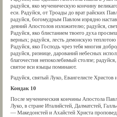
радуйся, яко мученическую кончину великаг
еси. Радуйся, от Троады до врат райских Па
радуйся, богомудрым Павлом изрядно настав
деяний Апостолов изложителю; радуйся, све
Радуйся, яко блистанием твоего духа просве
верных; радуйся, лесть демонскую теплотою
Радуйся, яко Господь чрез тебя многия добр
радуйся, ризнице, дарований небесных испол
благочестия непоколебимый столпе; радуйся,
святое вси языцы поминают.
Радуйся, святый Луко, Евангелисте Христов 
Кондак 10
После мученическия кончины Апостола Павл
Луко, в стране Италийстей, Далматстей, Галль
— Македонстей и Ахайстей Христа проповеда