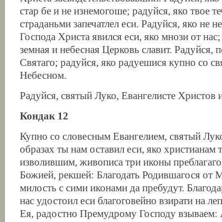
стар бе и не изнемогоше; радуйся, яко твое т
страданьми запечатлел еси. Радуйся, яко не н
Господа Христа явился еси, яко мнози от нас; 
земная и небесная Церковь славит. Радуйся, 
Святаго; радуйся, яко радуешися купно со с
Небесном.
Радуйся, святый Луко, Евангелисте Христов 
Кондак 12
Купно со словесным Евангелием, святый Луко
образах ты нам оставил еси, яко христианам 
изволившим, живописа три иконы преблагаго
Божией, рекшей: Благодать Родившагося от 
милость с сими иконами да пребудут. Благода
нас удостоил еси благоговейно взирати на л
Ея, радостно Премудрому Господу взываем: 