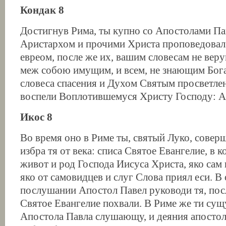
Кондак 8
Достигнув Рима, ты купно со Апостолами П
Аристархом и прочими Христа проповедовал 
евреом, после же их, вашим словесам не вер
меж собою имущим, и всем, не знающим Бога
словеса спасения и Духом Святым просветле
воспели Воплотившемуся Христу Господу: А
Икос 8
Во время оно в Риме ты, святый Луко, соверш
избра тя от века: списа Святое Евангелие, в к
живот и род Господа Иисуса Христа, яко сам
яко от самовидцев и слуг Слова приял еси. В
послушании Апостол Павел руководи тя, пос
Святое Евангелие похвали. В Риме же ти сущ
Апостола Павла слушающу, и деяния апосто