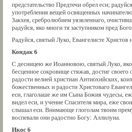
предстательство Предтечи обрел еси; радуйся
употребления вещей освященных начинателю
Закхея, сребролюбием уязвленнаго, очистивш
радуйся, яко многи тя заступником пред Бог
Радуйся, святый Луко, Евангелисте Христов 
Кондак 6
С десницею же Иоанновою, святый Луко, як
бесценное сокровище стяжав, достиг своего о
радости велией христиан Антиохийских, коих
божественных и радости Христоваго Евангел
еси, глаголаше же им Сына Божия чудесы, еж
видел еси, и учение Спасителя мира, еже св
слышал еси. Внимающе глоголам твоим прем
воспевали они радостно Богу: Аллилуиа.
Икос 6