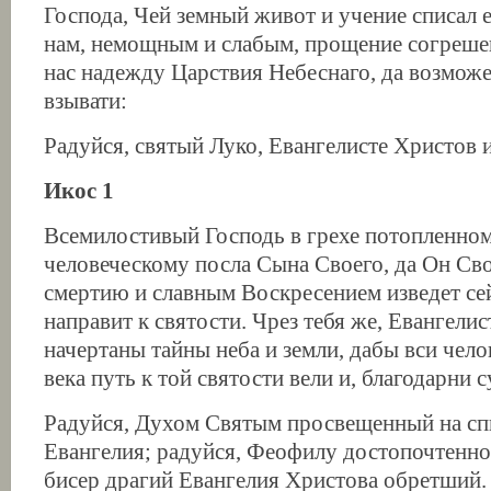
Господа, Чей земный живот и учение списал 
нам, немощным и слабым, прощение согрешен
нас надежду Царствия Небеснаго, да возможе
взывати:
Радуйся, святый Луко, Евангелисте Христов 
Икос 1
Всемилостивый Господь в грехе потопленно
человеческому посла Сына Своего, да Он Св
смертию и славным Воскресением изведет сей
направит к святости. Чрез тебя же, Евангелис
начертаны тайны неба и земли, дабы вси чел
века путь к той святости вели и, благодарни с
Радуйся, Духом Святым просвещенный на сп
Евангелия; радуйся, Феофилу достопочтенно
бисер драгий Евангелия Христова обретший. 