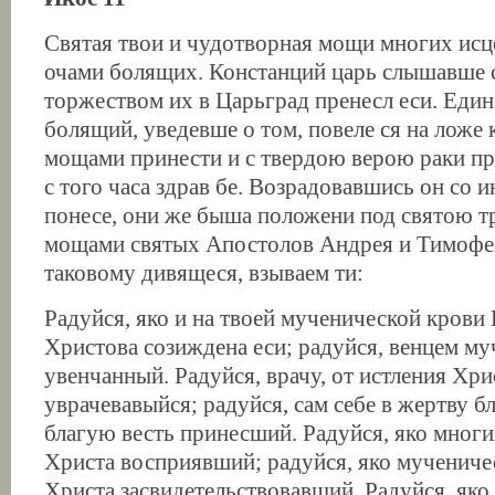
Святая твои и чудотворная мощи многих исц
очами болящих. Констанций царь слышавше с
торжеством их в Царьград пренесл еси. Един 
болящий, уведевше о том, повеле ся на ложе 
мощами принести и с твердою верою раки пр
с того часа здрав бе. Возрадовавшись он со
понесе, они же быша положени под святою т
мощами святых Апостолов Андрея и Тимофе
таковому дивящеся, взываем ти:
Радуйся, яко и на твоей мученической крови
Христова созиждена еси; радуйся, венцем м
увенчанный. Радуйся, врачу, от истления Хр
уврачевавыйся; радуйся, сам себе в жертву б
благую весть принесший. Радуйся, яко многи
Христа восприявший; радуйся, яко мучениче
Христа засвидетельствовавший. Радуйся, яко