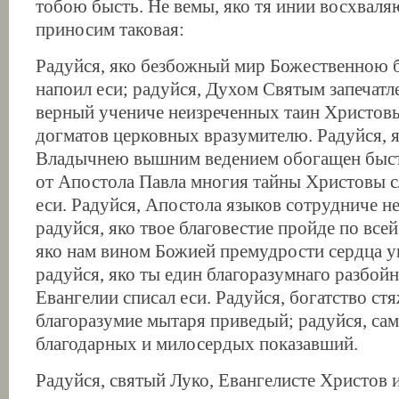
тобою бысть. Не вемы, яко тя инии восхваля
приносим таковая:
Радуйся, яко безбожный мир Божественною 
напоил еси; радуйся, Духом Святым запечатл
верный учениче неизреченных таин Христовы
догматов церковных вразумителю. Радуйся, 
Владычнею вышним ведением обогащен бысть
от Апостола Павла многия тайны Христовы с
еси. Радуйся, Апостола языков сотрудниче 
радуйся, яко твое благовестие пройде по всей
яко нам вином Божией премудрости сердца у
радуйся, яко ты един благоразумнаго разбойн
Евангелии списал еси. Радуйся, богатство с
благоразумие мытаря приведый; радуйся, са
благодарных и милосердых показавший.
Радуйся, святый Луко, Евангелисте Христов 