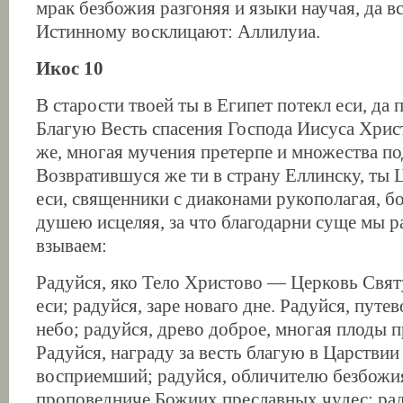
мрак безбожия разгоняя и языки научая, да 
Истинному восклицают: Аллилуиа.
Икос 10
В старости твоей ты в Египет потекл еси, да
Благую Весть спасения Господа Иисуса Хрис
же, многая мучения претерпе и множества по
Возвратившуся же ти в страну Еллинску, ты 
еси, священники с диаконами рукополагая, б
душею исцеляя, за что благодарни суще мы р
взываем:
Радуйся, яко Тело Христово — Церковь Свя
еси; радуйся, заре новаго дне. Радуйся, путе
небо; радуйся, древо доброе, многая плоды 
Радуйся, награду за весть благую в Царстви
восприемший; радуйся, обличителю безбожия
проповедниче Божиих преславных чудес; рад