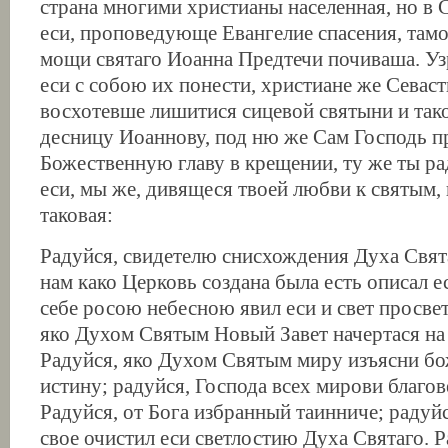
страна многими христианы населенная, но в 
еси, проповедующе Евангелие спасения, там
мощи святаго Иоанна Предтечи почиваша. Уз
еси с собою их понести, христиане же Севаст
восхотевше лишитися сицевой святыни и так
десницу Иоаннову, под ню же Сам Господь 
Божественную главу в крещении, ту же ты р
еси, мы же, дивящеся твоей любви к святым,
таковая:
Радуйся, свидетелю снисхождения Духа Свята
нам како Церковь создана была есть описал ес
себе росою небесною явил еси и свет просвет
яко Духом Святым Новый Завет начертася на 
Радуйся, яко Духом Святым миру изъясни б
истину; радуйся, Господа всех мирови благо
Радуйся, от Бога избранный таинниче; радуйс
свое очистил еси светлостию Духа Святаго. Р