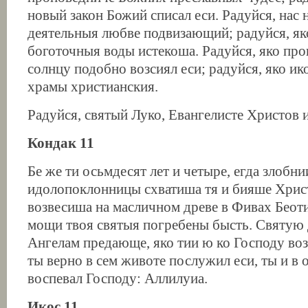
новый закон Божий списал еси. Радуйся, нас 
деятельныя любве подвизающий; радуйся, яко
боготочныя воды истекоша. Радуйся, яко пр
солнцу подобно возсиял еси; радуйся, яко ик
храмы христианския.
Радуйся, святый Луко, Евангелисте Христов 
Кондак 11
Бе же ти осьмдесят лет и четыре, егда злобни
идолопоклонницы схватиша тя и бияше Христ
возвесиша на масличном древе в Фивах Беоти
мощи твоя святыя погребены бысть. Святую
Ангелам предающе, яко тии ю ко Господу во
ты верно в сем животе послужил еси, ты и в 
воспевал Господу: Аллилуиа.
Икос 11