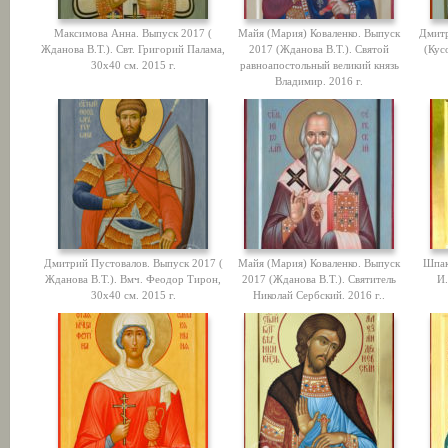
Максимова Анна. Выпуск 2017 (
Майя (Мария) Коваленко. Выпуск
Дмитр
Жданова В.Т.). Свт. Григорий Палама,
2017 (Жданова В.Т.). Святой
(Кус
30х40 см. 2015 г.
равноапостольный великий князь
Владимир. 2016 г.
Дмитрий Пустовалов. Выпуск 2017 (
Майя (Мария) Коваленко. Выпуск
Шпак
Жданова В.Т.). Вмч. Феодор Тирон,
2017 (Жданова В.Т.). Святитель
И.
30х40 см. 2015 г.
Николай Сербский. 2016 г..