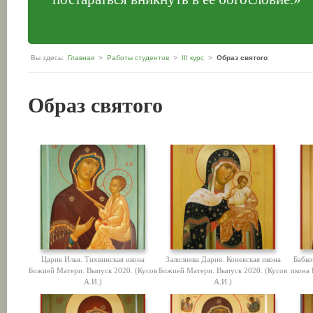
Вы здесь:
Главная
>
Работы студентов
>
III курс
>
Образ святого
Образ святого
Царик Илья. Тихвинская икона
Залилиева Дария. Коневская икона
Бабко
Божией Матери. Выпуск 2020. (Кусов
Божией Матери. Выпуск 2020. (Кусов
икона
А.И.)
А.И.)