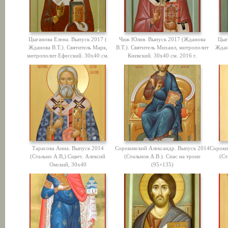
Цыганова Елена. Выпуск 2017 (
Чиж Юлия. Выпуск 2017 (Жданова
Цыг
Жданова В.Т.). Святитель Марк,
В.Т.). Святитель Михаил, митрополит
Ждан
митрополит Ефесский. 30х40 см.
Киевский. 30х40 см. 2016 г.
Тарасова Анна. Выпуск 2014
Сорокивский Александр. Выпуск 2014
Сороки
(Стально А.В,).Сщмч. Алексий
(Стальнов А.В.). Спас на троне
(Ст
Омский, 30х40
(95×135)