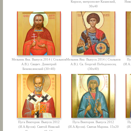
Кирилл, митрополит Казанский,
Нико
30х40
Мельник Яна. Выпуск 2014 ( Стальнов
Мельник Яна. Выпуск 2014 ( Стальнов
Пу
А.В.). Свщмч. Димитрий
А.В.). Св. Георгий Победоносец
(И.А
Беневоленский (30×40)
(30х40)
Пуга Виктория. Выпуск 2012
Пуга Виктория. Выпуск 2012
Пу
(И.А.Кусов). Святой Николай
(И.А.Кусов). Святая Марина. 15х20
(И