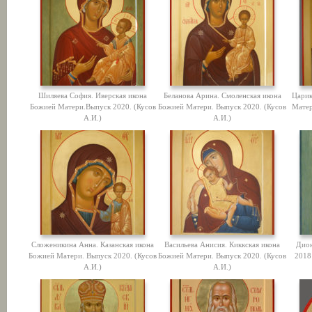
Шиляева София. Иверская икона
Беланова Арина. Смоленская икона
Царик
Божией Матери.Выпуск 2020. (Кусов
Божией Матери. Выпуск 2020. (Кусов
Матер
А.И.)
А.И.)
Сложеникина Анна. Казанская икона
Васильева Анисия. Киккская икона
Дио
Божией Матери. Выпуск 2020. (Кусов
Божией Матери. Выпуск 2020. (Кусов
2018 
А.И.)
А.И.)