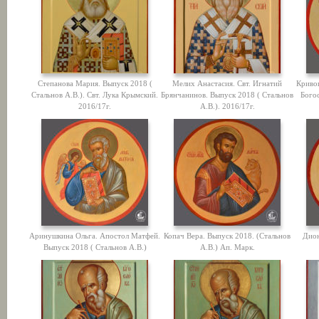
Степанова Мария. Выпуск 2018 (
Мелих Анастасия. Свт. Игнатий
Криво
Стальнов А.В.). Свт. Лука Крымский.
Брянчанинов. Выпуск 2018 ( Стальнов
Богос
2016/17г.
А.В.). 2016/17г.
Аринушкина Ольга. Апостол Матфей.
Копач Вера. Выпуск 2018. (Стальнов
Дио
Выпуск 2018 ( Стальнов А.В.)
А.В.) Ап. Марк.