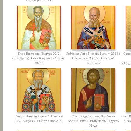
Чудотворец. 40х50
Пуга Виктория. Выпуск 2012
Рябченко-Лякс Виктор. Выпуск 2014 (
Соло
(И.А.Кусов). Святой мученик Мирон.
Стальнов А.В.). Свт. Григорий
30х40
Богослов
В.Т.)._
Свщмч. Дамиан Курский. Глинская
Спас Вседержитель. Двойнина
Спас В
Яна. Выпуск 2-14 (Стальнов А.В)
Ксения. 40х50. Выпуск 2024 (Кусов
40х5
И.А.)