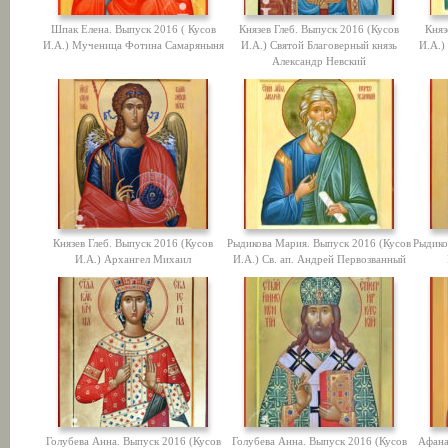
Шпак Елена. Выпуск 2016 ( Кусов
Князев Глеб. Выпуск 2016 (Кусов
Княз
И.А.) Мученица Фотина Самаряныня
И.А.) Святой Благоверный князь
И.А.)
Александр Невский
Князев Глеб. Выпуск 2016 (Кусов
Рыдикова Мария. Выпуск 2016 (Кусов
Рыдико
И.А.) Архангел Михаил
И.А.) Св. ап. Андрей Первозванный
Голубева Анна. Выпуск 2016 (Кусов
Голубева Анна. Выпуск 2016 (Кусов
Афана