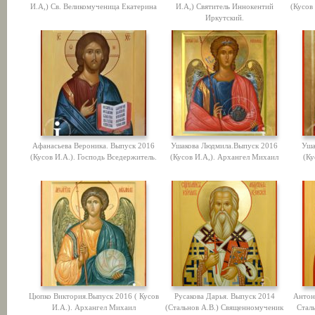
И.А,) Св. Великомученица Екатерина
И.А,) Святитель Иннокентий
(Кусов
Иркутский.
Афанасьева Вероника. Выпуск 2016
Ушакова Людмила.Выпуск 2016
Уша
(Кусов И.А.). Господь Вседержитель.
(Кусов И.А,). Архангел Михаил
(Ку
Цюпко Виктория.Выпуск 2016 ( Кусов
Русакова Дарья. Выпуск 2014
Антон
И.А.). Архангел Михаил
(Стальнов А.В.) Священномученик
Стал