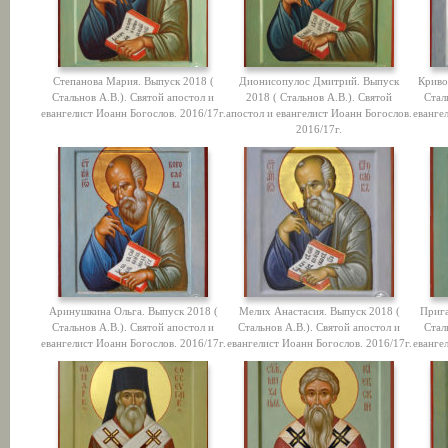
Степанова Мария. Выпуск 2018 (
Дионисопулос Дмитрий. Выпуск
Криво
Стальнов А.В.). Святой апостол и
2018 ( Стальнов А.В.). Святой
Стал
евангелист Иоанн Богослов. 2016/17г.
апостол и евангелист Иоанн Богослов.
еванге
2016/17г.
Аринушкина Ольга. Выпуск 2018 (
Мелих Анастасия. Выпуск 2018 (
Прига
Стальнов А.В.). Святой апостол и
Стальнов А.В.). Святой апостол и
Стал
евангелист Иоанн Богослов. 2016/17г.
евангелист Иоанн Богослов. 2016/17г.
еванге