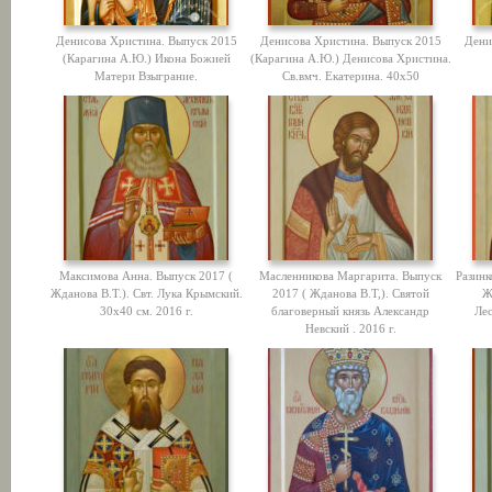
Денисова Христина. Выпуск 2015
Денисова Христина. Выпуск 2015
Дени
(Карагина А.Ю.) Икона Божией
(Карагина А.Ю.) Денисова Христина.
Матери Взыграние.
Св.вмч. Екатерина. 40х50
Максимова Анна. Выпуск 2017 (
Масленникова Маргарита. Выпуск
Разинк
Жданова В.Т.). Свт. Лука Крымский.
2017 ( Жданова В.Т,). Святой
Ж
30х40 см. 2016 г.
благоверный князь Александр
Лес
Невский . 2016 г.