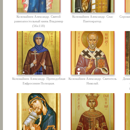
Коломайнен Александр. Святой
Коломайнен Александр. Спас
Сороки
равноапостольный князь Владимир
Пантократор.
(56х118)
Коломайнен Александр. Преподобная
Коломайнен Александр. Святитель
Дени
Евфросиния Полоцкая.
Николай.