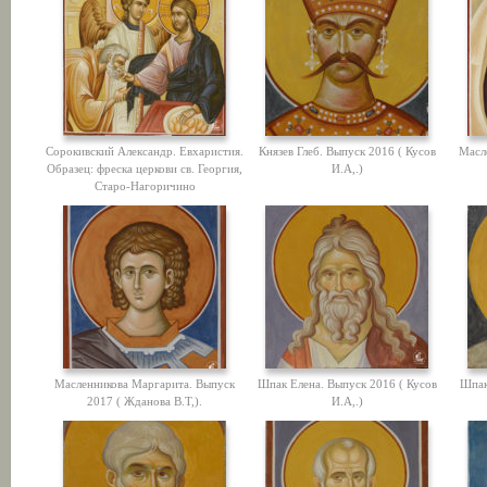
Сорокивский Александр. Евхаристия.
Князев Глеб. Выпуск 2016 ( Кусов
Масл
Образец: фреска церкови св. Георгия,
И.А,.)
Старо-Нагоричино
Масленникова Маргарита. Выпуск
Шпак Елена. Выпуск 2016 ( Кусов
Шпак
2017 ( Жданова В.Т,).
И.А,.)