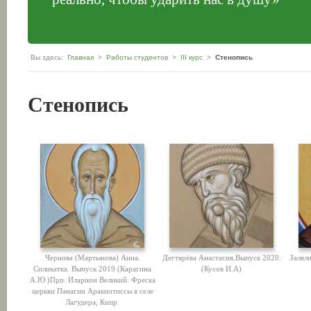
Вы здесь:
Главная
>
Работы студентов
>
III курс
>
Стенопись
Стенопись
Чернова (Мартынова) Анна.
Дегтярёва Анастасия.Выпуск 2020.
Залял
Силикатка. Выпуск 2019 (Карагина
(Кусов И.А)
А.Ю.)Прп. Иларион Великий. Фреска
церкви Панагии Аракиотиссы в селе
Лагудера, Кипр.