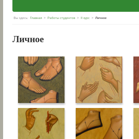
Вы здесь:
Главная
>
Работы студентов
>
II курс
>
Личное
Личное