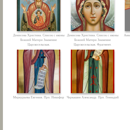
Денисова Христина. Список с иконы
Денисова Христина. Список с иконы
Анн
Божией Матери Знамение
Божией Матери Знамение
Царскосельская.
Царскосельская. Фрагмент.
Меркурьева Евгения. Прп. Никифор
Черкашин Александр. Прп. Геннадий