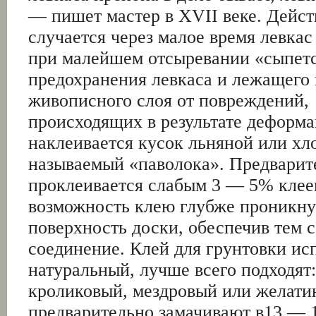
— пишет мастер в XVII веке. Дейст
случается через малое время левкас
при малейшем отсыревании «сыпетс
предохранения левкаса и лежащего 
живописного слоя от повреждений,
происходящих в результате деформа
наклеивается кусок льняной или хл
называемый «паволока». Предварит
проклеивается слабым 3 — 5% клеем
возможность клею глубже проникну
поверхность доски, обеспечив тем
соединение. Клей для грунтовки ис
натуральный, лучше всего подходят:
кроликовый, мездровый или желати
предварительно замачивают в13 — 