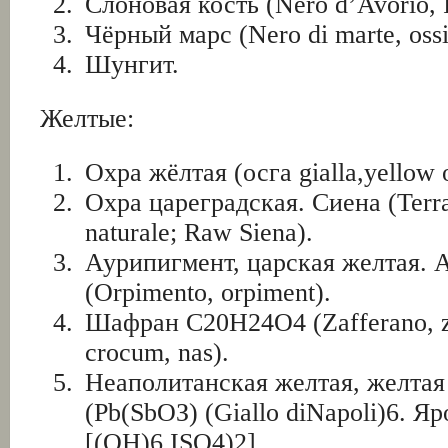
Слоновая кость (Nero d’Avorio, I
Чёрный марс (Nero di marte, ossid
Шунгит.
Желтые:
Охра жёлтая (осга gialla,yellow 
Охра цареградская. Сиена (Terra
naturale; Raw Siena).
Аурипигмент, царская желтая. 
(Orpimento, orpiment).
Шафран С20Н24О4 (Zafferano, za
crocum, nas).
Неаполитанская желтая, желтая
(Рb(SbОЗ) (Giallo diNapoli)6. Я
[(OH)6 ISO4)2].