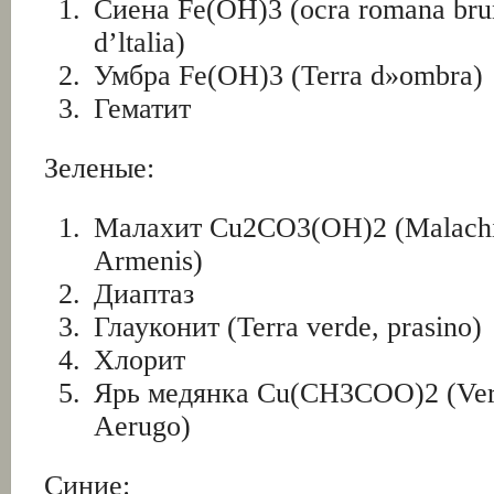
Сиена Fe(OH)3 (ocra romana brun
d’ltalia)
Умбра Fe(OH)3 (Terra d»ombra)
Гематит
Зеленые:
Малахит Cu2CO3(OH)2 (Malachit
Armenis)
Диаптаз
Глауконит (Terra verde, prasino)
Хлорит
Ярь медянка Cu(CH3COO)2 (Ver
Aerugo)
Синие: