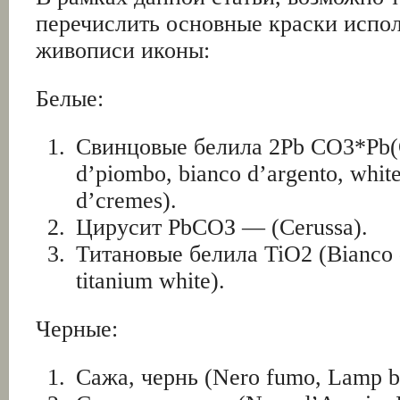
перечислить основные краски испо
живописи иконы:
Белые:
Свинцовые белила 2Pb CO3*Pb(
d’piombo, bianco d’argento, white
d’cremes).
Цирусит РbСОЗ — (Cerussa).
Титановые белила TiO2 (Bianco di
titanium white).
Черные:
Сажа, чернь (Nero fumo, Lamp b