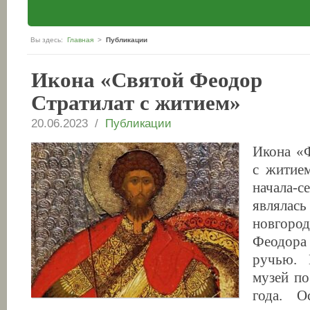
Вы здесь:
Главная
>
Публикации
Икона «Святой Феодор
Стратилат с житием»
20.06.2023 /
Публикации
Икона «
с житие
начала-с
являлась
новгор
Феодора
ручью. 
музей по
года. 